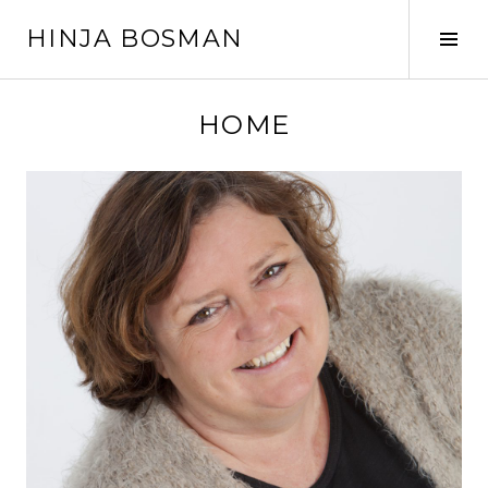
Spring
HINJA BOSMAN
naar
Tog
inhoud
Sid
HOME